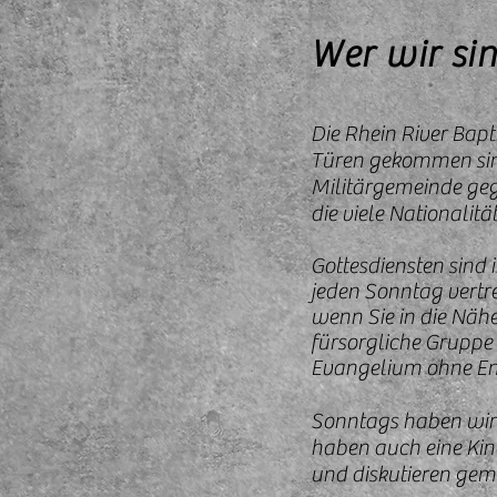
Wer wir si
Die Rhein River Bapti
Türen gekommen sin
Militärgemeinde geg
die viele Nationalit
Gottesdiensten sind i
jeden Sonntag vert
wenn Sie in die Nähe
fürsorgliche Gruppe
Evangelium ohne Ent
Sonntags haben wir 
haben auch eine Kind
und diskutieren gem