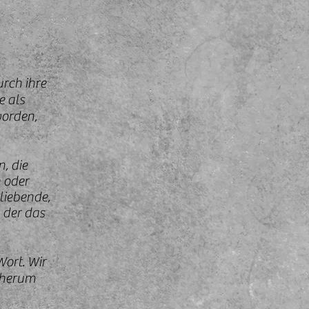
urch ihre
 als
worden,
n, die
 oder
liebende,
 der das
ort. Wir
n herum